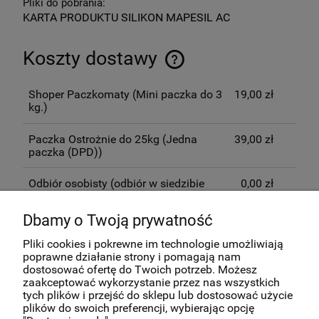
Pliki do pobrania:
KARTA PRODUKTU SILIKON MAPESIL AC
Koszty dostawy
Cena nie zawiera ewentualnych kosztów płatności
Shoper Paczkomaty
(Mini paczka do 3
19,00 zł
kg.)
Paczka Ostrożnie do 25kg
(Jedna
39,00 zł
paczka (DPD))
Odbiór osobisty
(odbiór w siedzibie
0,00 zł
firmy)
Dbamy o Twoją prywatność
Opinie o produkcie (0)
Pliki cookies i pokrewne im technologie umożliwiają
poprawne działanie strony i pomagają nam
dostosować ofertę do Twoich potrzeb. Możesz
zaakceptować wykorzystanie przez nas wszystkich
Pomoc
tych plików i przejść do sklepu lub dostosować użycie
plików do swoich preferencji, wybierając opcję