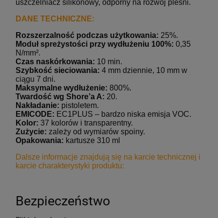
uszczelniacz silikonowy, odporny na rozwój pleśni.
DANE TECHNICZNE:
Rozszerzalność podczas użytkowania:
25%.
Moduł spreżystości przy wydłużeniu 100%:
0,35
N/mm².
Czas naskórkowania:
10 min.
Szybkość sieciowania:
4 mm dziennie, 10 mm w
ciągu 7 dni.
Maksymalne wydłużenie:
800%.
Twardość wg Shore’a A:
20.
Nakładanie:
pistoletem.
EMICODE:
EC1PLUS – bardzo niska emisja VOC.
Kolor:
37 kolorów i transparentny.
Zużycie:
zależy od wymiarów spoiny.
Opakowania:
kartusze 310 ml
Dalsze informacje znajdują się na karcie technicznej i
karcie charakterystyki produktu:
Bezpieczeństwo